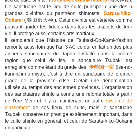
Ce sanctuaire est le lieu de culte principal d'une des 6
grandes divinités du panthéon shintoïste,
Saruta-hiko-
Ookami
(
猿田彦大神 ). Cette divinité est vénérée comme
pouvant guider les fidèles dans tous les aspects de leur
vie. Il protège aussi certains arts martiaux.
Il semblerait que l'histoire de Tsubaki-Oo-Kami-Yashiro
remonte aussi loin que l'an 3 AC ce qui en fait un des plus
anciens sanctuaires du Japon. Installé dans la même
région que celui de Ise, le sanctuaire Tsubaki est
enregistré comme étant du grade des
伊勢国
一宮
(Ise-no-
kuni-ichi-no-miya), c'est à dire un sanctuaire de premier
grade de la province d'Ise. C'était une dénomination
utilisée au temps des anciennes provinces. L'organisation
des sanctuaires shintô a connu une refonte totale à partir
de l'ère Meiji et il y a maintenant un autre
système de
classement
de ces lieux de culte, mais le sanctuaire
Tsubaki conserve un prestige extrêmement important, dans
le culte shintô en général, et celui de Saruta-hiko-Ookami
en particulier.