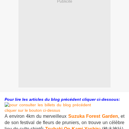
Publicité
Pour lire les articles du blog précédent cliquer ci-dessous:
A environ 4km du merveilleux
Suzuka Forest Garden
, et
de son festival de fleurs de pruniers, on trouve un célèbre
lieu de culte shintô:
Tsubaki-Oo-Kami-Yashir
o
(
椿大神社).