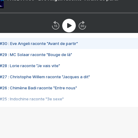
#30 : Eve Angeli raconte "Avant de partir"
#29 : MC Solaar raconte "Bouge de là"
28 : Lorie raconte "Je vais vite"
#27 : Christophe Willem raconte "Jacques a dit"
#26 : Chimène Badi raconte "Entre nous"
#25 : Indochine raconte "3e sexe"
#24 : Zaho raconte "C'est chelou"
#23 : Patrick Bruel raconte "Au café des délices"
#22 : Kyo raconte "Le chemin"